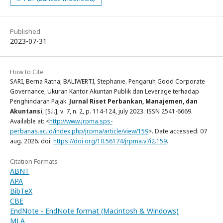
Published
2023-07-31
How to Cite
SARI, Berna Ratna; BALIWERTI, Stephanie. Pengaruh Good Corporate
Governance, Ukuran Kantor Akuntan Publik dan Leverage terhadap
Penghindaran Pajak.
Jurnal Riset Perbankan, Manajemen, dan
Akuntansi
, [S.l.], v. 7, n. 2, p. 114-124, july 2023. ISSN 2541-6669.
Available at: <
http://www.jrpma.sps-
perbanas.ac.id/index.php/jrpma/article/view/159
>. Date accessed: 07
aug. 2026. doi:
https://doi.org/10.56174/jrpma.v7i2.159
.
Citation Formats
ABNT
APA
BibTeX
CBE
EndNote - EndNote format (Macintosh & Windows)
MLA